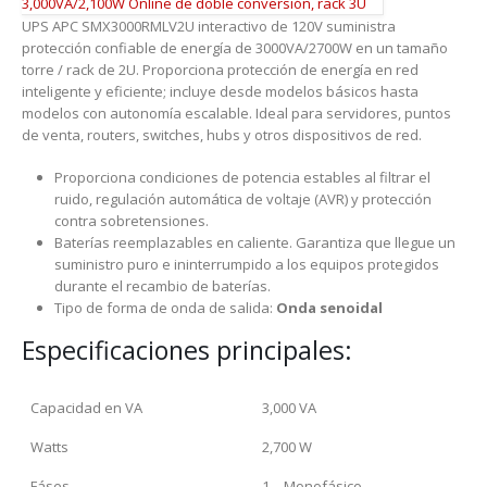
3,000VA/2,100W Online de doble conversión, rack 3U
UPS APC SMX3000RMLV2U interactivo de 120V suministra
protección confiable de energía de 3000VA/2700W en un tamaño
torre / rack de 2U. Proporciona protección de energía en red
inteligente y eficiente; incluye desde modelos básicos hasta
modelos con autonomía escalable. Ideal para servidores, puntos
de venta, routers, switches, hubs y otros dispositivos de red.
Proporciona condiciones de potencia estables al filtrar el
ruido, regulación automática de voltaje (AVR) y protección
contra sobretensiones.
Baterías reemplazables en caliente. Garantiza que llegue un
suministro puro e ininterrumpido a los equipos protegidos
durante el recambio de baterías.
Tipo de forma de onda de salida:
Onda senoidal
Especificaciones principales:
Capacidad en VA
3,000 VA
Watts
2,700 W
Fáses
1 – Monofásico