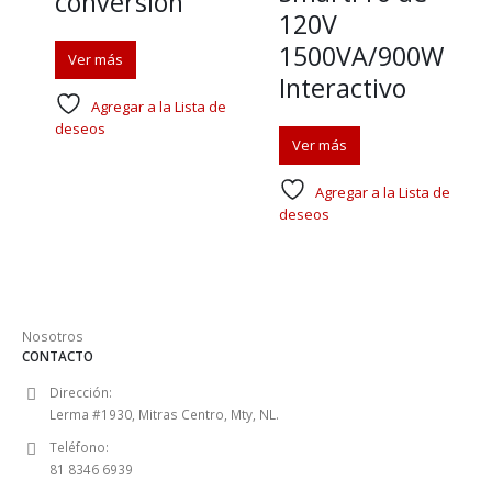
conversión
120V
1500VA/900W
Ver más
Interactivo
Agregar a la Lista de
deseos
Ver más
Agregar a la Lista de
deseos
Nosotros
CONTACTO
Dirección:
Lerma #1930, Mitras Centro, Mty, NL.
Teléfono:
81 8346 6939