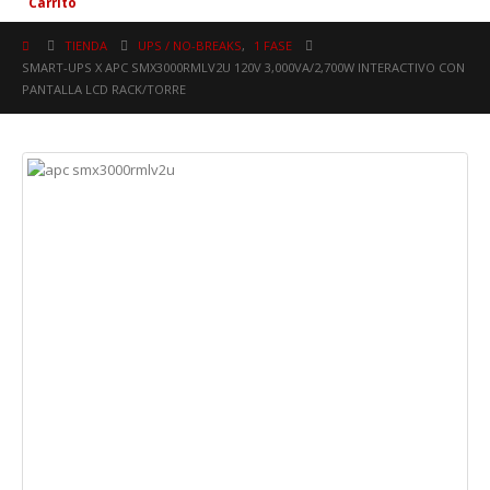
Carrito
TIENDA
UPS / NO-BREAKS
,
1 FASE
SMART-UPS X APC SMX3000RMLV2U 120V 3,000VA/2,700W INTERACTIVO CON
PANTALLA LCD RACK/TORRE