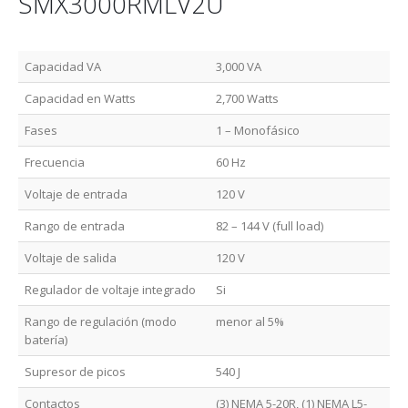
SMX3000RMLV2U
Capacidad VA
3,000 VA
Capacidad en Watts
2,700 Watts
Fases
1 – Monofásico
Frecuencia
60 Hz
Voltaje de entrada
120 V
Rango de entrada
82 – 144 V (full load)
Voltaje de salida
120 V
Regulador de voltaje integrado
Si
Rango de regulación (modo
menor al 5%
batería)
Supresor de picos
540 J
Contactos
(3) NEMA 5-20R, (1) NEMA L5-