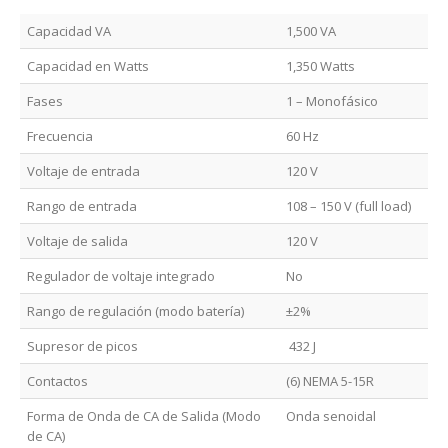
Capacidad VA
1,500 VA
Capacidad en Watts
1,350 Watts
Fases
1 – Monofásico
Frecuencia
60 Hz
Voltaje de entrada
120 V
Rango de entrada
108 – 150 V (full load)
Voltaje de salida
120 V
Regulador de voltaje integrado
No
Rango de regulación (modo batería)
±2%
Supresor de picos
432 J
Contactos
(6) NEMA 5-15R
Forma de Onda de CA de Salida (Modo
Onda senoidal
de CA)