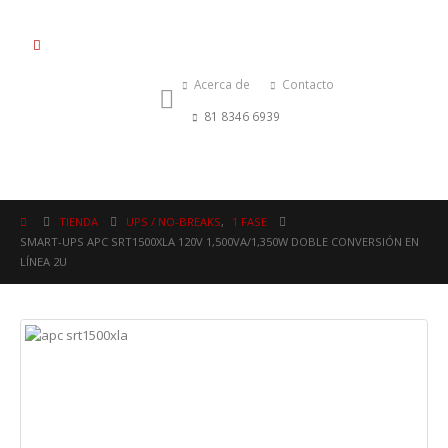
Acerca de
Contacto
81 8346 6939
TIENDA
UPS / NO-BREAKS
,
1 FASE
SMART-UPS APC SRT1500XLA 120V 1,500VA/1,350W DOBLE CONVERSIÓN EN
LÍNEA 2U