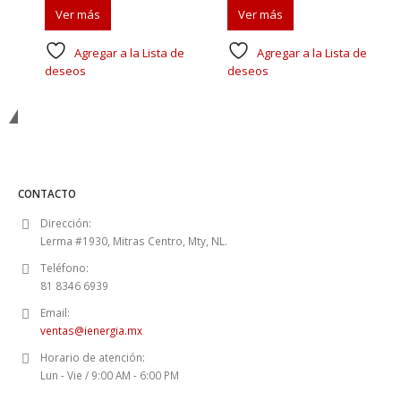
Ver más
Ver más
Agregar a la Lista de
Agregar a la Lista de
deseos
deseos
Nosotros
CONTACTO
Dirección:
Lerma #1930, Mitras Centro, Mty, NL.
Teléfono:
81 8346 6939
Email:
ventas@ienergia.mx
Horario de atención:
Lun - Vie / 9:00 AM - 6:00 PM